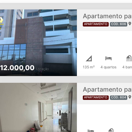
APARTAMENTO
CÓD. 606
12.000,00
135 m²
4 quartos
4 ban
Locação
Apartamento par
APARTAMENTO
CÓD. 604