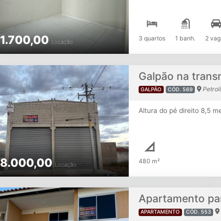
1.700,00
3 quartos
1 banh.
2 vag
Locação
Galpão na trans
Petrol
GALPÃO
CÓD. 569
Altura do pé direito 8,5 m
8.000,00
480 m²
Locação
Apartamento par
APARTAMENTO
CÓD. 553