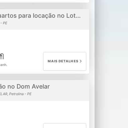
Duplex com 4 quartos para locação no Loteamento recife
 - PE
MAIS DETALHES
banh.
ão no Dom Avelar
AR, Petrolina - PE