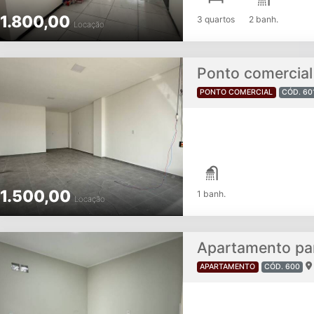
1.800,00
3 quartos
2 banh.
Locação
Ponto comercial
PONTO COMERCIAL
CÓD. 60
1.500,00
1 banh.
Locação
Apartamento par
APARTAMENTO
CÓD. 600