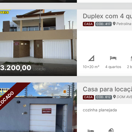
Petrolina
CASA
CÓD. 417
3.200,00
10x20 m²
4 quartos
2 
Locação
Casa para locaç
LOCADO
DOM AVEL
CASA
CÓD. 612
cozinha planejada