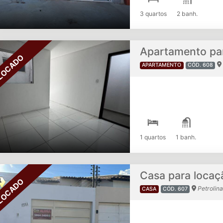
3 quartos
2 banh.
Apartamento par
LOCADO
APARTAMENTO
CÓD. 608
1 quartos
1 banh.
Casa para locaç
LOCADO
Petrolina
CASA
CÓD. 607