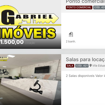
PONTO COMERCIAL
CÓD. 42
1.500,00
2 banh.
Locação
Salas para locaç
Vila Edua
SALA
CÓD. 421
2 Salas disponiveis Valor i