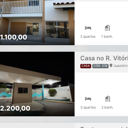
1.100,00
2 quartos
1 banh.
Locação
Casa no R. Vitór
Juazeiro
CASA
CÓD. 516
2.200,00
3 quartos
2 banh.
Locação