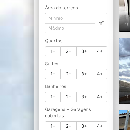
Área do terreno
m²
R$
Quartos
1+
2+
3+
4+
Suítes
1+
2+
3+
4+
Banheiros
1+
2+
3+
4+
R$
Garagens + Garagens
cobertas
1+
2+
3+
4+