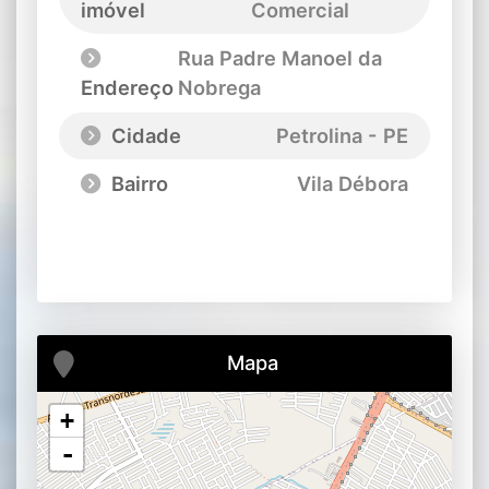
imóvel
Comercial
Rua Padre Manoel da
Endereço
Nobrega
Cidade
Petrolina - PE
Bairro
Vila Débora
Mapa
+
-